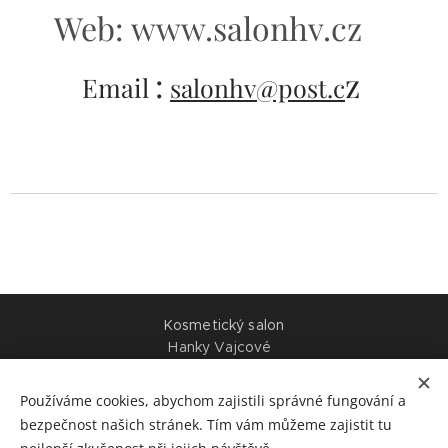
Web:
www.salonhv.cz
:
z
Email
salonhv@post.c
Kosmetický salon
Hanky Vajcové
Višňová 666, budova bývalé Komerční banky ,
(naproti Kahanu)
Používáme cookies, abychom zajistili správné fungování a
2. patro , 43401 Most .
bezpečnost našich stránek. Tím vám můžeme zajistit tu