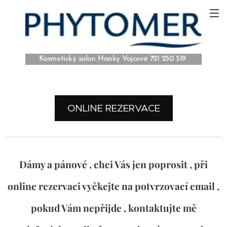
Kosmetický salon Hanky Vajcové 721 250 519
ONLINE REZERVACE
Dámy a pánové , chci Vás jen poprosit , při
online rezervaci vyčkejte na potvrzovací email ,
pokud Vám nepřijde , kontaktujte mě