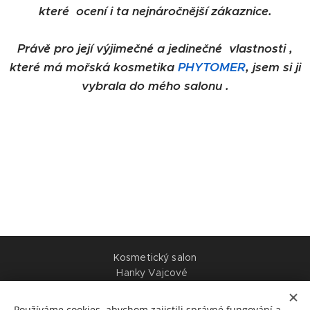
které ocení i ta nejnáročnější zákaznice.
Právě pro její výjimečné a jedinečné vlastnosti ,
které má
mořská kosmetika
PHYTOMER
, jsem si ji
vybrala do
mého salonu .
Kosmetický salon
Hanky Vajcové
Višňová 666, budova bývalé Komerční banky ,
(naproti Kahanu)
Používáme cookies, abychom zajistili správné fungování a