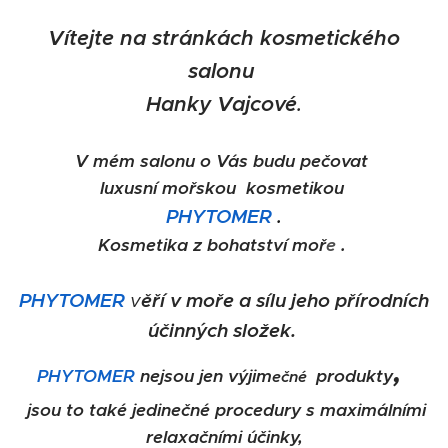
V
ítejte
na stránkách
kosmetického
salonu
Hanky Vajcové
.
V mém
salonu
o Vás
budu pečovat
luxusní mořskou kosmetikou
PHYTOMER
.
K
osmetika
z bohatství moř
e
.
PHYTOMER
v
ěří
v moře a sílu jeho přírodních
účinných
složek.
,
PHYTOMER
nejsou jen
výjim
produkty
ečné
jsou to také jedinečné procedury s maximálními
relaxačními účinky,